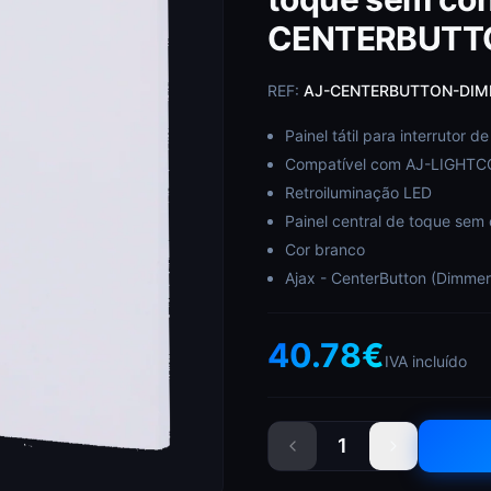
CENTERBUTT
REF:
AJ-CENTERBUTTON-DIM
Painel tátil para interrutor d
Compatível com AJ-LIGHT
Retroiluminação LED
Painel central de toque sem
Cor branco
Ajax - CenterButton (Dimmer)
40.78
€
IVA incluído
1