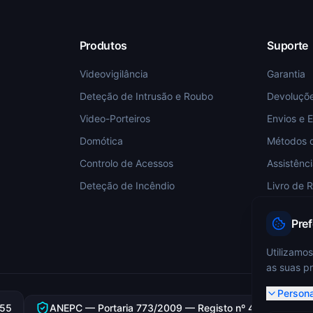
Produtos
Suporte
Videovigilância
Garantia
Deteção de Intrusão e Roubo
Devoluçõ
Video-Porteiros
Envios e 
Domótica
Métodos 
Controlo de Acessos
Assistênc
Deteção de Incêndio
Livro de 
Pre
Utilizamos
as suas pr
Persona
355
ANEPC — Portaria 773/2009 — Registo nº 4349