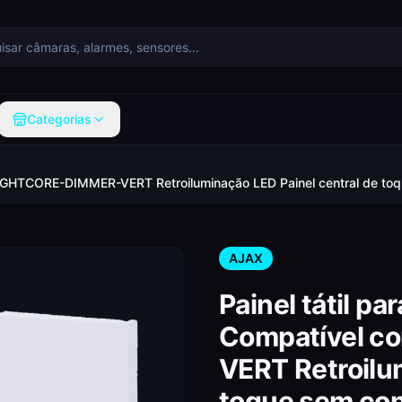
Categorias
om AJ-LIGHTCORE-DIMMER-VERT Retroiluminação LED Painel central 
AJAX
Painel tátil pa
Compatível 
VERT Retroilu
toque sem con