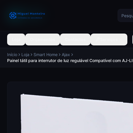
Loja
Orçamentos
Contactos
Serviços
Início
Loja
Smart Home
Ajax
Painel tátil para interrutor de luz regulável Compatível c
VERT