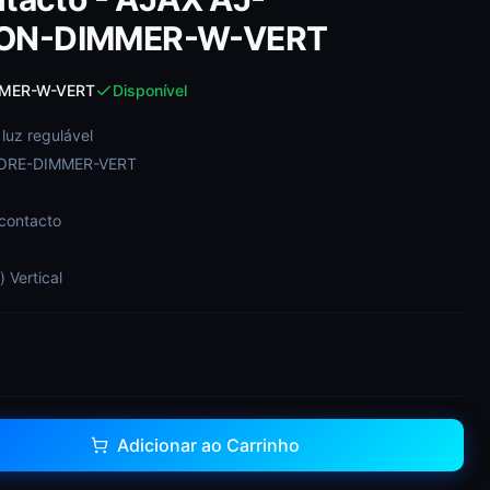
ON-DIMMER-W-VERT
MER-W-VERT
Disponível
e luz regulável
CORE-DIMMER-VERT
 contacto
 Vertical
Adicionar ao Carrinho