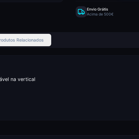
Envio Grátis
Acima de 500€
rodutos Relacionados
lável na vertical