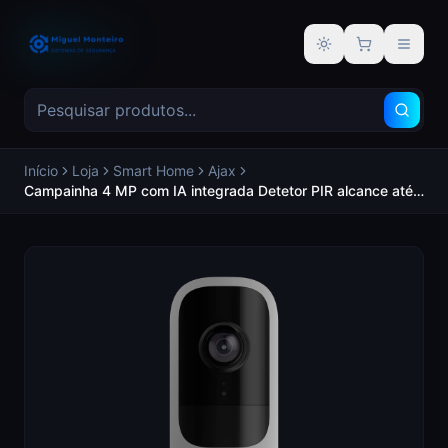
Alternar tema
Início
Loja
Smart Home
Ajax
Campainha 4 MP com IA integrada Detetor PIR alcance até
4 m Ãudio bidirecional com cancelamento de ruído Visão
nocturna IR, alcance de até 6 m - AJAX AJ-DOORBELL-4-
GRE