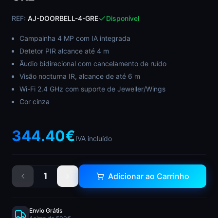
REF:
AJ-DOORBELL-4-GRE
Disponível
Campainha 4 MP com IA integrada
Detetor PIR alcance até 4 m
Ãudio bidirecional com cancelamento de ruído
Visão nocturna IR, alcance de até 6 m
Wi-Fi 2.4 GHz com suporte de Jeweller/Wings
Cor cinza
344.40
€
IVA incluído
1
Adicionar ao Carrinho
Envio Grátis