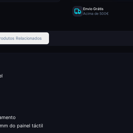
Envio Grátis
Acima de 500€
rodutos Relacionados
el
namento
m do painel táctil