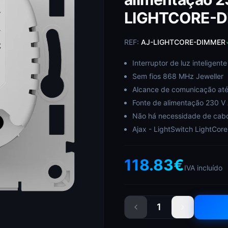
LIGHTCORE-
REF:
AJ-LIGHTCORE-DIMMER
Interruptor de luz inteligente
Sem fios 868 MHz Jeweller
Alcance de comunicação at
Fonte de alimentação 230 V
Não há necessidade de cabo
Ajax - LightSwitch LightCor
118.83
€
IVA incluído
1