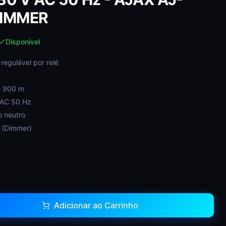
DIMMER
Disponível
 regulável por relé
é 900 m
 AC 50 Hz
 neutro
e (Dimmer)
Adicionar ao Carrinho