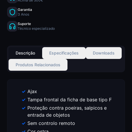
Acima de 500€
Garantia
3 Anos
Suporte
Técnico especializado
Descrição
Especificações
Downloads
Produtos Relacionados
Ajax
Tampa frontal da ficha de base tipo F
Proteção contra poeiras, salpicos e
entrada de objetos
Sem controlo remoto
Cor ostra