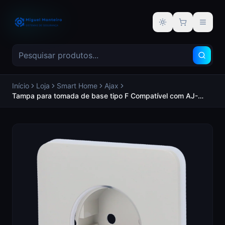
Alternar tema
Início
Loja
Smart Home
Ajax
Tampa para tomada de base tipo F Compatível com AJ-
OUTLETCORE-BASIC Proteção contra poeiras, salpicos,
objetos Sem controlo do consumo - AJAX AJ-SOLOCOVER-
OYS