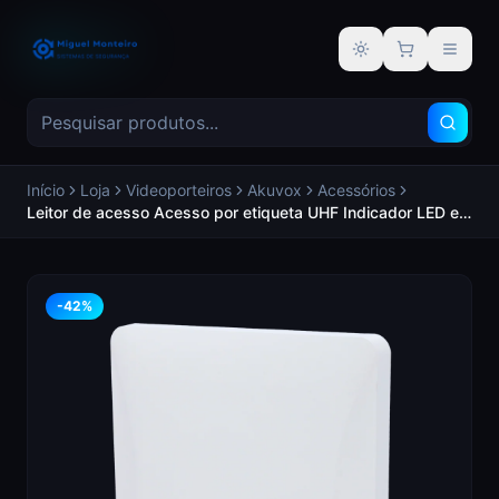
Alternar tema
Início
Loja
Videoporteiros
Akuvox
Acessórios
Leitor de acesso Acesso por etiqueta UHF Indicador LED e
acústico Wiegand 26/34 | Alcance 10 metros - AKUVOX AK-
ACR-CRP12
-
42
%