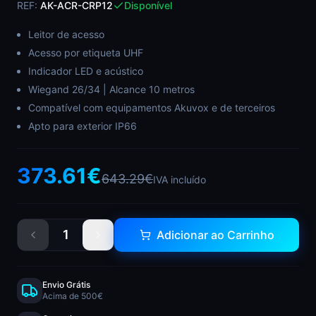
REF:
AK-ACR-CRP12
Disponível
Leitor de acesso
Acesso por etiqueta UHF
Indicador LED e acústico
Wiegand 26/34 | Alcance 10 metros
Compatível com equipamentos Akuvox e de terceiros
Apto para exterior IP66
373.61
€
643.29
€
IVA incluído
1
Adicionar ao Carrinho
Envio Grátis
Acima de 500€