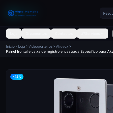
Loja
Orçamentos
Contactos
Serviços
Início
Loja
Videoporteiros
Akuvox
Painel frontal e caixa de registro encastrada Específico para 
-
42
%