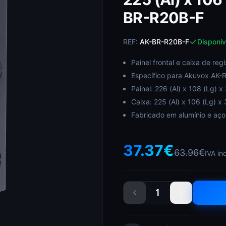
BR-R20B-F
REF:
AK-BR-R20B-F
Disponív
Painel frontal e caixa de reg
Específico para Akuvox AK-
Painel: 226 (Al) x 108 (Lg) x
Caixa: 225 (Al) x 106 (Lg) x 
Fabricado em alumínio e aço
37.37
€
63.96
€
IVA in
1