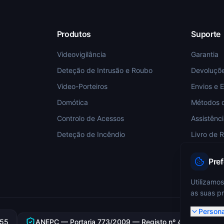
Produtos
Suporte
Videovigilância
Garantia
Deteção de Intrusão e Roubo
Devoluçõ
Video-Porteiros
Envios e 
Domótica
Métodos 
Controlo de Acessos
Assistênc
Deteção de Incêndio
Livro de 
Pre
Utilizamos
as suas pr
Persona
355
ANEPC — Portaria 773/2009 — Registo nº 4349