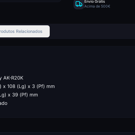
Envio Grátis
Acima de 500€
rodutos Relacionados
 y AK-R20K
 x 108 (Lg) x 3 (Pf) mm
(Lg) x 39 (Pf) mm
zado