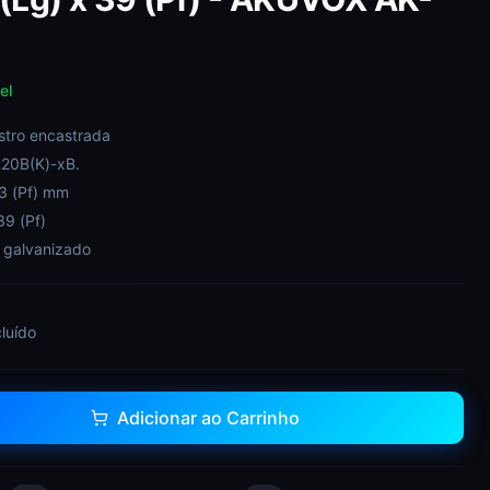
el
istro encastrada
R20B(K)-xB.
 3 (Pf) mm
39 (Pf)
 galvanizado
cluído
Adicionar ao Carrinho