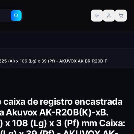
Alternar tema
: 225 (Al) x 106 (Lg) x 39 (Pf) - AKUVOX AK-BR-R20B-F
 e caixa de registro encastrada
ra Akuvox AK-R20B(K)-xB.
) x 108 (Lg) x 3 (Pf) mm Caixa:
 (Lg) x 39 (Pf) - AKUVOX AK-