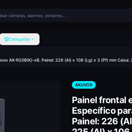
Categorias
Akuvox AK-R20B(K)-xB. Painel: 226 (Al) x 108 (Lg) x 3 (Pf) mm Caixa
AKUVOX
Painel frontal
Específico pa
Painel: 226 (Al
225 (Al) x 106