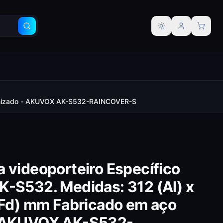
Alternar tema
alvanizado - AKUVOX AK-S532-RAINCOVER-S
 videoporteiro Específico
K-S532. Medidas: 312 (Al) x
 (Fd) mm Fabricado em aço
- AKUVOX AK-S532-