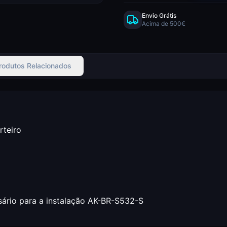
Envio Grátis
Acima de 500€
rodutos Relacionados
rteiro
sário para a instalação AK-BR-S532-S