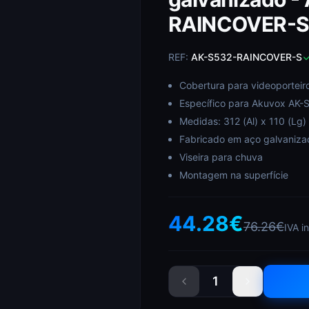
RAINCOVER-
REF:
AK-S532-RAINCOVER-S
Cobertura para videoporteir
Específico para Akuvox AK-
Medidas: 312 (Al) x 110 (Lg)
Fabricado em aço galvaniza
Viseira para chuva
Montagem na superfície
44.28
€
76.26
€
IVA i
1