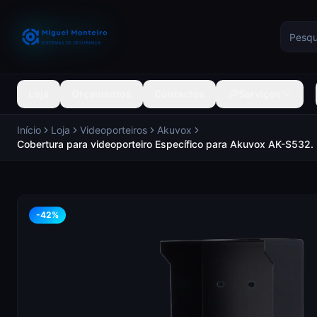
Loja
Orçamentos
Contactos
Serviços
Início
Loja
Videoporteiros
Akuvox
Cobertura para videoporteiro Específico para Akuvox AK-S532
-
42
%