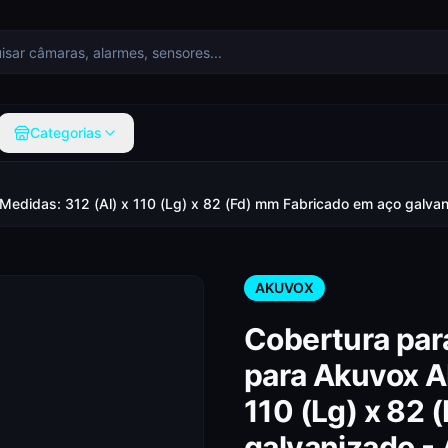
Categorias
. Medidas: 312 (Al) x 110 (Lg) x 82 (Fd) mm Fabricado em aço g
AKUVOX
Cobertura para
para Akuvox A
110 (Lg) x 82
galvanizado 