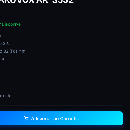
S
Disponível
o
S532.
 x 82 (Fd) mm
do
ncluído
Adicionar ao Carrinho