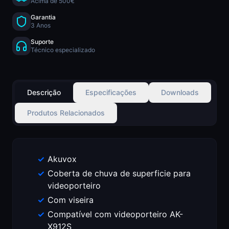
Acima de 500€
Garantia
3 Anos
Suporte
Técnico especializado
Descrição
Especificações
Downloads
Produtos Relacionados
Akuvox
Coberta de chuva de superficie para
videoporteiro
Com viseira
Compatível com videoporteiro AK-
X912S