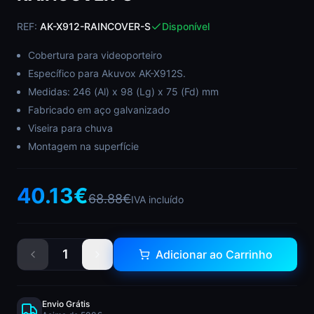
REF:
AK-X912-RAINCOVER-S
Disponível
Cobertura para videoporteiro
Específico para Akuvox AK-X912S.
Medidas: 246 (Al) x 98 (Lg) x 75 (Fd) mm
Fabricado em aço galvanizado
Viseira para chuva
Montagem na superfície
40.13
€
68.88
€
IVA incluído
1
Adicionar ao Carrinho
Envio Grátis