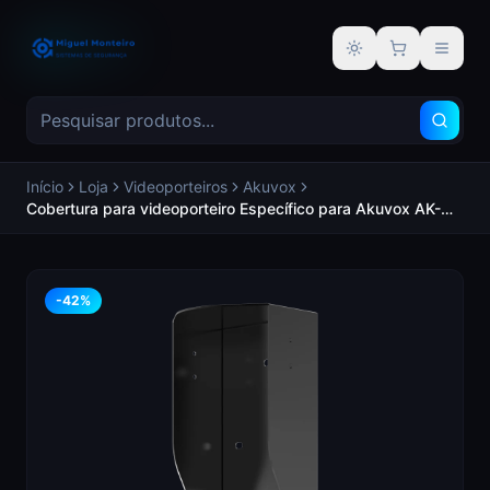
Alternar tema
Início
Loja
Videoporteiros
Akuvox
Cobertura para videoporteiro Específico para Akuvox AK-
X912S. Medidas: 246 (Al) x 98 (Lg) x 75 (Fd) mm Fabricado
em aço galvanizado - AKUVOX AK-X912-RAINCOVER-S
-
42
%