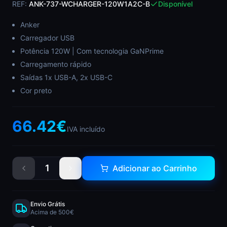
REF:
ANK-737-WCHARGER-120W1A2C-B
Disponível
Anker
Carregador USB
Potência 120W | Com tecnologia GaNPrime
Carregamento rápido
Saídas 1x USB-A, 2x USB-C
Cor preto
66.42
€
IVA incluído
1
Adicionar ao Carrinho
Envio Grátis
Acima de 500€