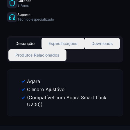
Garantia
3 Anos
Suporte
Técnico especializado
Descrição
Especificações
Downloads
Produtos Relacionados
Aqara
Cilindro Ajustável
(Compatível com Aqara Smart Lock
U200))