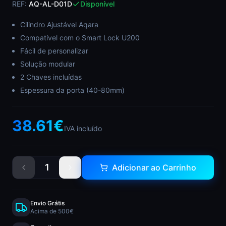
REF:
AQ-AL-D01D
Disponível
Cilindro Ajustável Aqara
Compatível com o Smart Lock U200
Fácil de personalizar
Solução modular
2 Chaves incluídas
Espessura da porta (40-80mm)
38.61
€
IVA incluído
1
Adicionar ao Carrinho
Envio Grátis
Acima de 500€