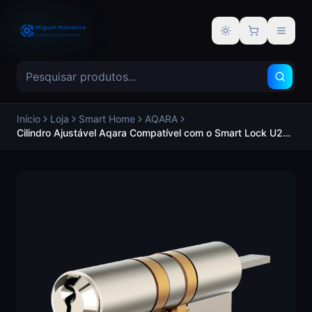
Alternar tema
Início
Loja
Smart Home
AQARA
Cilindro Ajustável Aqara Compatível com o Smart Lock U200
Fácil de personalizar Solução modular - AQARA AQ-AL-
D01D