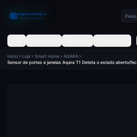
Loja
Orçamentos
Contactos
Serviços
Início
Loja
Smart Home
AQARA
Sensor de portas e janelas Aqara T1 Deteta o estado aberto/fe
AQARA AQ-DW-S03D