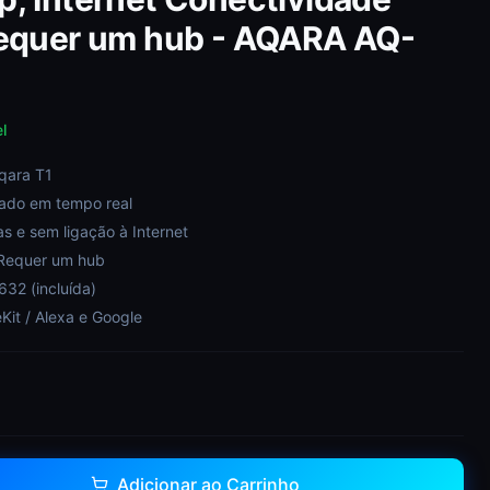
Requer um hub - AQARA AQ-
l
Aqara T1
hado em tempo real
s e sem ligação à Internet
 Requer um hub
32 (incluída)
it / Alexa e Google
Adicionar ao Carrinho