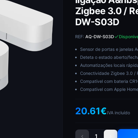
Zigbee 3.0 / 
DW-S03D
REF:
AQ-DW-S03D
Disponíve
Sensor de portas e janelas 
Deteta o estado aberto/fec
Automatizações locais rápida
Conectividade Zigbee 3.0 /
Compatível com bateria CR16
Compatível com Apple HomeK
20.61
€
IVA incluído
1