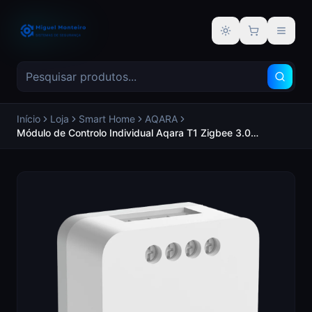
Alternar tema
Início
Loja
Smart Home
AQARA
Módulo de Controlo Individual Aqara T1 Zigbee 3.0
Necessita do AQARA HUB Medidor de consumo - AQARA
AQ-SSM-U02