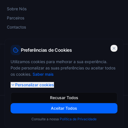
Sobre Nós
Parceiros
Contactos
Preferências de Cookies
PSP-SIGESP — Registo Prévio nº 4355
Utilizamos cookies para melhorar a sua experiência.
Pode personalizar as suas preferências ou aceitar todos
ANEPC — Portaria 773/2009 — Registo nº 4349
os cookies.
Saber mais
Personalizar cookies
Recusar Todos
© 2026 Miguel Monteiro - Sistemas de Segurança. Todos os
Aceitar Todos
direitos reservados.
Consulte a nossa
Política de Privacidade
Termos de Uso
Privacidade
Cookies