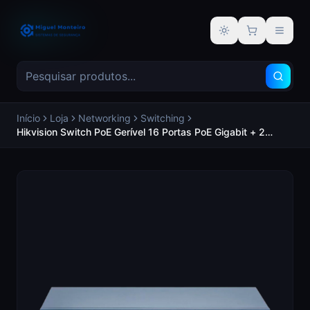
Alternar tema
Início
Loja
Networking
Switching
Hikvision Switch PoE Gerível 16 Portas PoE Gigabit + 2
Uplinks Gigabit Uma porta RJ45 dedicada e uma porta SFP
ótica Potência de 30W por porta / Máximo 130W -
HIKVISION DS-3E1518P-EI/M