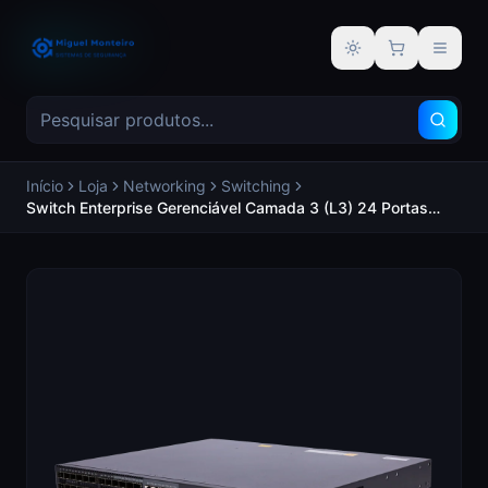
Alternar tema
Início
Loja
Networking
Switching
Switch Enterprise Gerenciável Camada 3 (L3) 24 Portas
Gigabit (incluindo 8 interfaces combinadas) 4 Ranhuras de
uplink fixas de 10G/1G SFP+ Ranhura de expansão e
ranhuras para fontes modulares - HIKVISION DS-3E3728F-
H