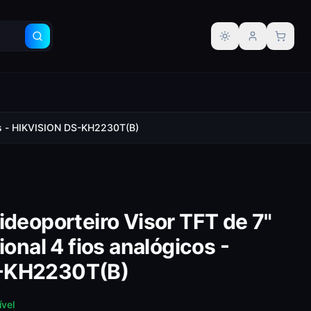
Alternar tema
icos - HIKVISION DS-KH2230T(B)
ideoporteiro Visor TFT de 7"
ional 4 fios analógicos -
-KH2230T(B)
ível