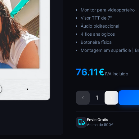
Monitor para videoporteiro
Visor TFT de 7"
Ãudio bidireccional
4 fios analógicos
Botoneira física
Montagem em superficie | B
76.11
€
IVA incluído
1
Envio Grátis
Acima de 500€