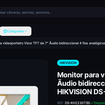
Categorias
a videoporteiro Visor TFT de 7" Ãudio bidireccional 4 fios analóg
HIKVISION
Monitor para v
Ãudio bidirecc
HIKVISION DS
REF:
DS-KH2230T(B)
Dispon