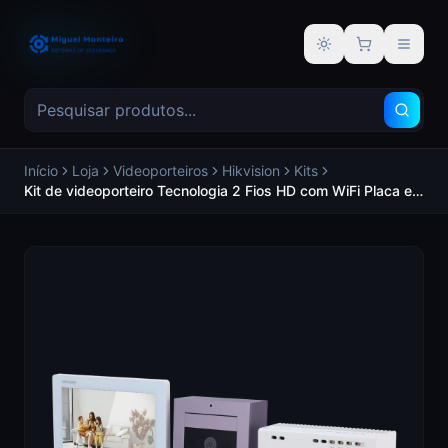
Alternar tema
Início
Loja
Videoporteiros
Hikvision
Kits
Kit de videoporteiro Tecnologia 2 Fios HD com WiFi Placa e
monitor | Permite 3 monitores mais Firmware fácil de
configurar sem rede - HIKVISION DS-KIS704EY/Aluminum