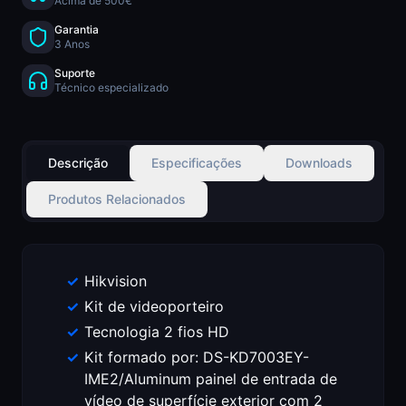
Acima de 500€
Garantia
3 Anos
Suporte
Técnico especializado
Descrição
Especificações
Downloads
Produtos Relacionados
Hikvision
Kit de videoporteiro
Tecnologia 2 fios HD
Kit formado por: DS-KD7003EY-
IME2/Aluminum painel de entrada de
vídeo de superfície exterior com 2