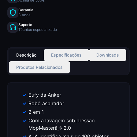
Acima de 500€
Garantia
3 Anos
Suporte
Técnico especializado
Descrição
Especificações
Downloads
Produtos Relacionados
Eufy da Anker
Robô aspirador
2 em 1
Com a lavagem sob pressão
MopMasterâ„¢ 2.0
A IA identifica mais de 100 objetos