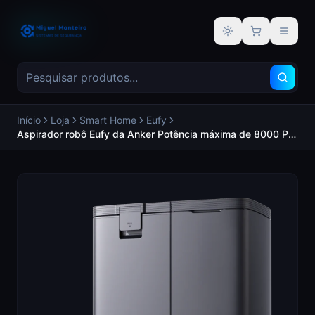
Alternar tema
Início
Loja
Smart Home
Eufy
Aspirador robô Eufy da Anker Potência máxima de 8000 Pa
Depósito 2.5 L Poeira / 3 L Ãgua Limpeza por pressão /
navegação laser iPath - EUFY EUFY-CLEAN-X10PRO-OMNI