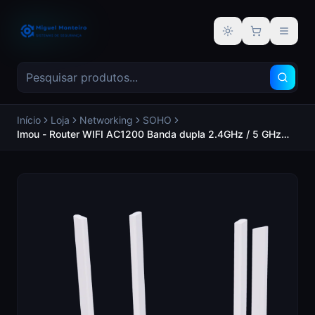
Alternar tema
Início
Loja
Networking
SOHO
Imou - Router WIFI AC1200 Banda dupla 2.4GHz / 5 GHz
Jogos de transmissão 4K HD Rede wifi para convidados -
IMOU HR12F-CE-IMOU