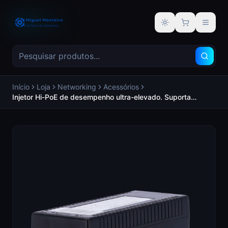
Alternar tema
Início
Loja
Networking
Acessórios
Injetor Hi-PoE de desempenho ultra-elevado. Suporta
normas IEEE 802.3af/at/bt. Possui 2 portas RJ45
(Entrada/Saída). Fornecimento de potência elevada até 60
W. - Genérico INJ-POE-2.5G-60W