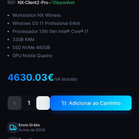
REF:
NX-Client2-Pro
Disponível
Workstation NX Witness
Windows OS 11 Profissional 64bit
Processador 12th Gen Intel® Core® I7
32GB RAM
SSD NVMe 480GB
GPU Nvidia Quadro
4630.03
€
IVA incluído
1
Adicionar ao Carrinho
Envio Grátis
Acima de 500€