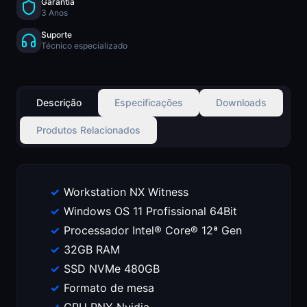
Garantia
3 Anos
Suporte
Técnico especializado
Descrição
Especificações
Downloads
Produtos Relacionados
Workstation NX Witness
Windows OS 11 Profissional 64Bit
Processador Intel® Core® 12ª Gen
32GB RAM
SSD NVMe 480GB
Formato de mesa