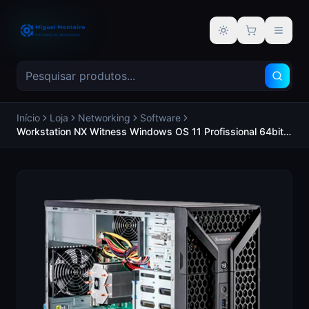
Alternar tema
Início
Loja
Networking
Software
Workstation NX Witness Windows OS 11 Profissional 64bit
Processador 12th Gen Intel® Core® I7 32GB RAM -
NETWORK OPTIX NX-Client2-Pro