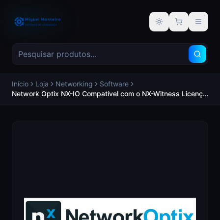
Alternar tema
Início
Loja
Networking
Software
Network Optix NX-IO Compatível com o NX-Witness Licença
para ligação dos módulos de entrada e saída - NETWORK
OPTIX NX-IO