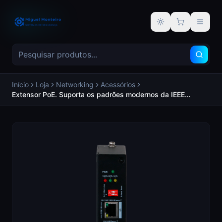
Alternar tema
Início
Loja
Networking
Acessórios
Extensor PoE. Suporta os padrões modernos da IEEE
802.3af/at/bt. Dispõe de 5 portas RJ45 (1 PoE IN / 4 PoE
OUT). Fornecimento de potência elevada até 90 W. -
BRANDED PFT1500