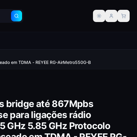
Alternar tema
 baseado em TDMA - REYEE RG-AirMetro550G-B
s bridge até 867Mpbs
e para ligações rádio
15 GHz 5.85 GHz Protocolo
baseado em TDMA - REYEE RG-