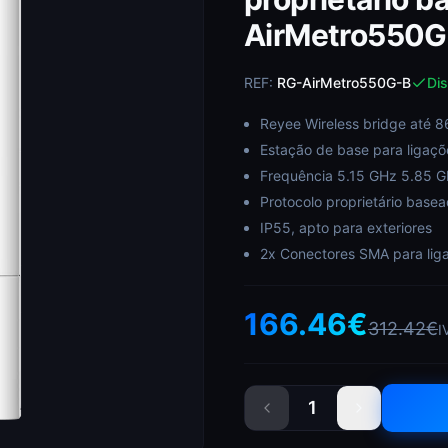
AirMetro550G
REF:
RG-AirMetro550G-B
Dis
Reyee Wireless bridge até 
Estação de base para ligaçõ
Frequência 5.15 GHz 5.85 
Protocolo proprietário bas
IP55, apto para exteriores
2x Conectores SMA para lig
166.46
€
312.42
€
I
1