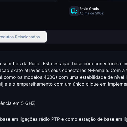
Envio Grátis
Acima de 500€
rodutos Relacionados
sem fios da Ruijie. Esta estação base com conectores elim
iação exato através dos seus conectores N-Female. Com a 
tal como os modelos 460G) com uma estabilidade de nível i
Ruijie e o emparelhamento com um único clique em impleme
otência em 5 GHZ
e base em ligações rádio PTP e como estação de base em l