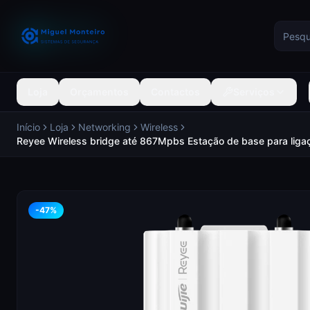
Loja
Orçamentos
Contactos
Serviços
Início
Loja
Networking
Wireless
Reyee Wireless bridge até 867Mpbs Estação de base para liga
-
47
%