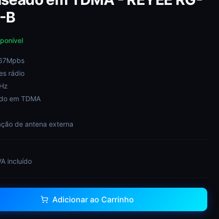
-B
ponível
867Mpbs
es rádio
GHz
eado em TDMA
ação de antena externa
VA incluído
Adicionar ao Carrinho