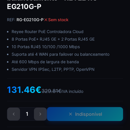
EG210G-P
REF:
RG-EG210G-P
Sem stock
Reyee Router PoE Controladora Cloud
8 Portas PoE+ RJ45 GE + 2 Portas RJ45 GE
10 Portas RJ45 10/100 /1000 Mbps
Suporta até 4 WAN para failover ou balanceamento
Até 600 Mbps de largura de banda
Servidor VPN IPSec, L2TP, PPTP, OpenVPN
131.46
€
329.81
€
IVA incluído
1
Indisponível