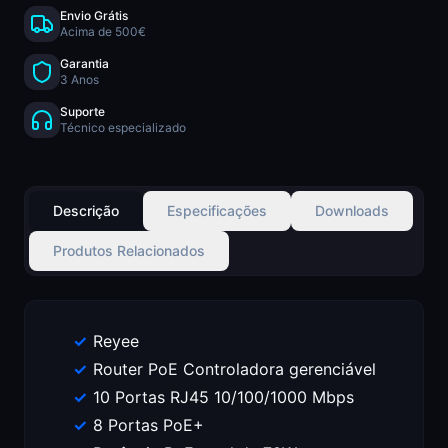
Envio Grátis
Acima de 500€
Garantia
3 Anos
Suporte
Técnico especializado
Descrição
Especificações
Downloads
Produtos Relacionados
Reyee
Router PoE Controladora gerenciável
10 Portas RJ45 10/100/1000 Mbps
8 Portas PoE+