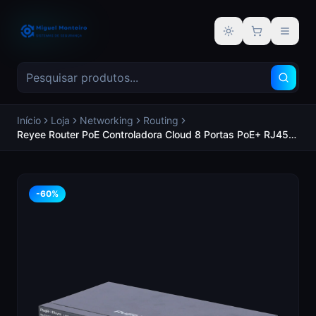
Alternar tema
Início
Loja
Networking
Routing
Reyee Router PoE Controladora Cloud 8 Portas PoE+ RJ45
GE + 2 Portas RJ45 GE 10 Portas RJ45 10/100 /1000 Mbps
Suporta até 4 WAN para failover ou balanceamento - REYEE
RG-EG210G-P
-
60
%