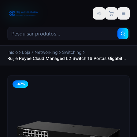
Alternar tema
Início
Loja
Networking
Switching
Ruijie Reyee Cloud Managed L2 Switch 16 Portas Gigabit
Ethernet RJ45 de alta velocidade Reconhecimento
inteligente de câmaras IP (CCTV) Prevenção automática de
loops (Loop Prevention) - REYEE RG-ES216GC-V2
-
47
%