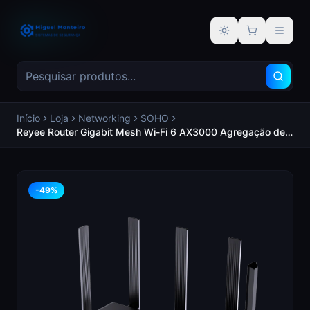
Alternar tema
Início
Loja
Networking
SOHO
Reyee Router Gigabit Mesh Wi-Fi 6 AX3000 Agregação de
ligações WAN 4 Portas RJ45 10/100/1000 Mbps 802.11ax
2x2 e banda dupla 2,4 e 5 GHz - REYEE RG-EW3000GX
PRO
-
49
%