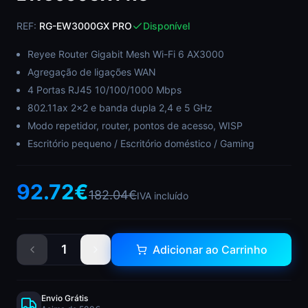
REF:
RG-EW3000GX PRO
Disponível
Reyee Router Gigabit Mesh Wi-Fi 6 AX3000
Agregação de ligações WAN
4 Portas RJ45 10/100/1000 Mbps
802.11ax 2x2 e banda dupla 2,4 e 5 GHz
Modo repetidor, router, pontos de acesso, WISP
Escritório pequeno / Escritório doméstico / Gaming
92.72
€
182.04
€
IVA incluído
1
Adicionar ao Carrinho
Envio Grátis