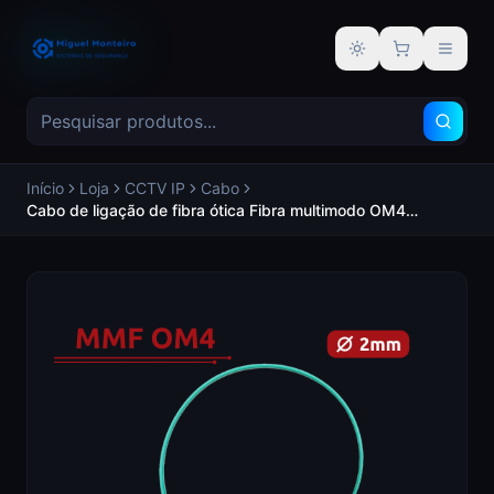
Alternar tema
Início
Loja
CCTV IP
Cabo
Cabo de ligação de fibra ótica Fibra multimodo OM4
Conector LC duplex UPC Comprimento 1m - SAFIRE SF-LC-
UPC-LC-UPC-OM4-DX-1M-A