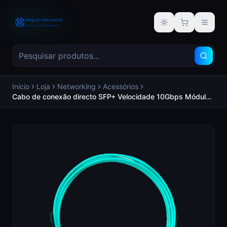
Alternar tema
Início
Loja
Networking
Acessórios
Cabo de conexão directo SFP+ Velocidade 10Gbps Módulos
SFP+ em ambos os extremos Ideal para Empilhamento entre
Switches - Genérico SFP-10G-AOC-3M