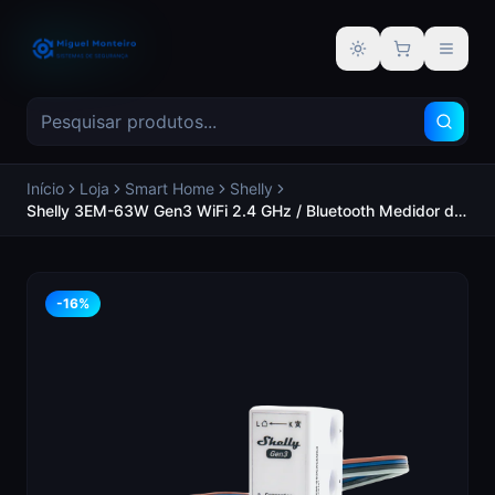
Alternar tema
Início
Loja
Smart Home
Shelly
Shelly 3EM-63W Gen3 WiFi 2.4 GHz / Bluetooth Medidor de
consumo Suporta 220-240 V - SHELLY SH-3EM-63W-GEN3
-
16
%