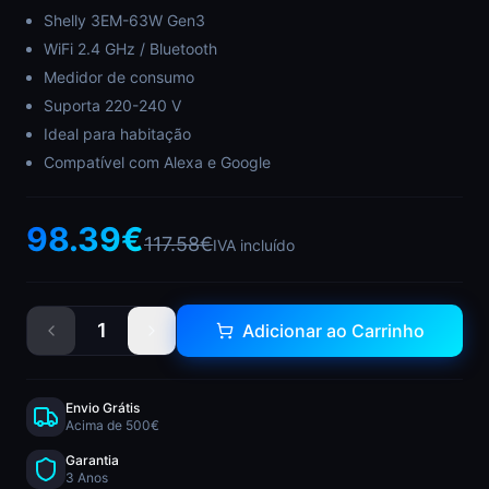
Shelly 3EM-63W Gen3
WiFi 2.4 GHz / Bluetooth
Medidor de consumo
Suporta 220-240 V
Ideal para habitação
Compatível com Alexa e Google
98.39
€
117.58
€
IVA incluído
1
Adicionar ao Carrinho
Envio Grátis
Acima de 500€
Garantia
3 Anos