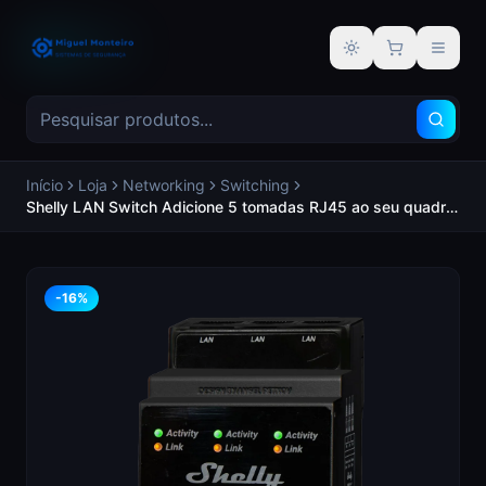
Alternar tema
Início
Loja
Networking
Switching
Shelly LAN Switch Adicione 5 tomadas RJ45 ao seu quadro
elétrico Formato otimizado para montagem em calha DIN
Velocidades de transferência de 10/100 Mbps - SHELLY
SH-LAN-SWITCH
-
16
%