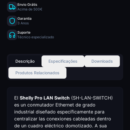
Envio Grátis
Acima de 500€
Garantia
3 Anos
Suporte
Técnico especializado
Descrição
Especificações
Downloads
Produtos Relacionados
El
Shelly Pro LAN Switch
(SH-LAN-SWITCH)
es un conmutador Ethernet de grado
industrial diseñado específicamente para
centralizar las conexiones cableadas dentro
de un cuadro eléctrico domotizado. A sua