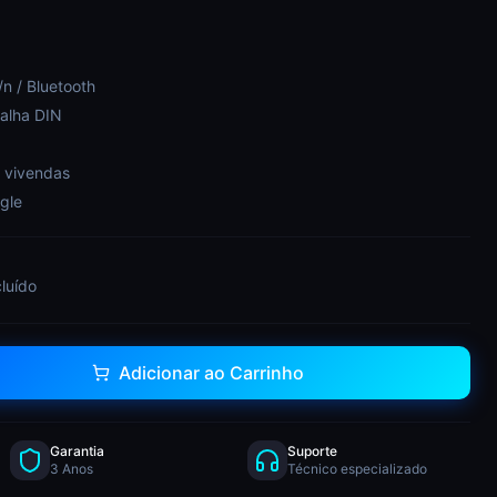
n / Bluetooth
calha DIN
 vivendas
gle
cluído
Adicionar ao Carrinho
Garantia
Suporte
3 Anos
Técnico especializado