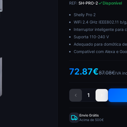
REF:
SH-PRO-2
Disponível
Shelly Pro 2
WiFi 2.4 GHz IEEE802.11 b/g/
Interruptor inteligente para 
Suporta 110-240 V
Adequado para domótica de
Compatível com Alexa e Goo
72.87
€
87.08
€
IVA in
1
Envio Grátis
Acima de 500€