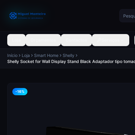
Loja
Orçamentos
Contactos
Serviços
Início
Loja
Smart Home
Shelly
Shelly Socket for Wall Display Stand Black Adaptador tipo t
-
16
%