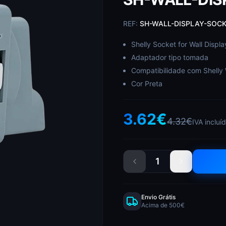
REF:
SH-WALL-DISPLAY-SOCK
Shelly Socket for Wall Displ
Adaptador tipo tomada
Compatibilidade com Shelly 
Cor Preta
3.62
€
4.32
€
IVA incluí
1
Envio Grátis
Acima de 500€