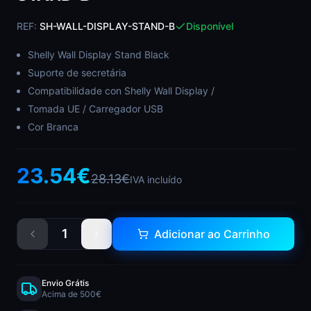
REF:
SH-WALL-DISPLAY-STAND-B
Disponível
Shelly Wall Display Stand Black
Suporte de secretária
Compatibilidade con Shelly Wall Display /
Tomada UE / Carregador USB
Cor Branca
23.54
€
28.13
€
IVA incluído
1
Adicionar ao Carrinho
Envio Grátis
Acima de 500€