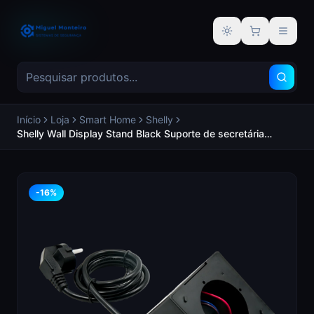
Alternar tema
Início
Loja
Smart Home
Shelly
Shelly Wall Display Stand Black Suporte de secretária
Compatibilidade con Shelly Wall Display / Tomada UE /
Carregador USB - SHELLY SH-WALL-DISPLAY-STAND-B
-
16
%